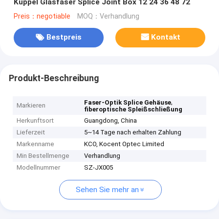
Kuppel Glasfaser Splice Joint Box 12 24 36 48 72
Preis：negotiable
MOQ：Verhandlung
Bestpreis
Kontakt
Produkt-Beschreibung
,
Faser-Optik Splice Gehäuse
Markieren
fiberoptische Spleißschließung
Herkunftsort
Guangdong, China
Lieferzeit
5~14 Tage nach erhalten Zahlung
Markenname
KCO, Kocent Optec Limited
Min Bestellmenge
Verhandlung
Modellnummer
SZ-JX005
Sehen Sie mehr an