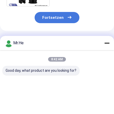
Fortsetzen
Empfohlene Produkte
Mr.He
8:42 AM
Good day, what product are you looking for?
Wasserdichte
ODVA Wasserdichter
FTTH-
Faseroptikspleiß-
FTTA-08A MPO-
Transceiverka
gemeinsamer
Stecker FTTA-
Faser-Optiksp
Einschließungs-
Multifunktionsbox-
Schließung fü
Kasten 12fo 24fo
Glasfaser-
Ausgang des
Bestpreis
Bestpreis
Bestprei
48fo
Spleißverschluss
Einlasses 3 de
Teilers KCO-G