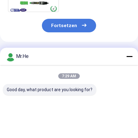
einfaches Zusammenbauen
Fortsetzen
Empfohlene Produkte
Mr.He
7:29 AM
Good day, what product are you looking for?
Versammlungs-
Vor eingebettetes
Faser-schnell
Verbindungsstück
faseroptisches
Optikverbindu
FTTH FC der Faser-
schnelles Feld-
RoHS FC APC,
optischer FC UPC
Versammlung
schnelle
schneller PC
Inspektion G657B3
Versammlungs
Bestpreis
Bestpreis
Bestprei
Singlemode
des
Verbindungss