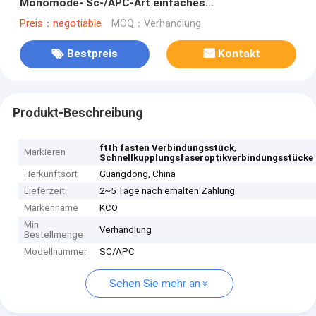
Monomode- Sc-/APC-Art einfaches
Zusammenbauen
Preis：negotiable
MOQ：Verhandlung
Bestpreis
Kontakt
Produkt-Beschreibung
,
ftth fasten Verbindungsstück
Markieren
Schnellkupplungsfaseroptikverbindungsstücke
Herkunftsort
Guangdong, China
Lieferzeit
2~5 Tage nach erhalten Zahlung
Markenname
KCO
Min
Verhandlung
Bestellmenge
Modellnummer
SC/APC
Sehen Sie mehr an