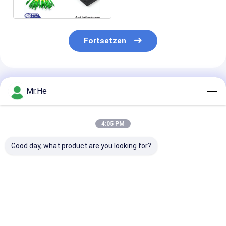
Corning
Fortsetzen
Empfohlene Produkte
Mr.He
4:05 PM
Good day, what product are you looking for?
FTTX PLC-Faser-
Faser-Optikteiler
Minirohr Block
Optikteiler 1x2
Lszh-Abdeckungs-
Art Faser Opti
2x2/G657A-Faser-
1x4 2x4 G652D mit
Zopfdurchmes
planarer
0.3m Kabellänge
PLC-Teiler-1x
Lichtwellen-
2x16 0.9mm
Bestpreis
Bestpreis
Bestprei
Stromkreis-Teiler