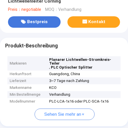
Lichtwellenleiter Corning
Preis：negotiable
MOQ：Verhandlung
Bestpreis
Kontakt
Produkt-Beschreibung
Planarer Lichtwellen-Stromkreis-
Markieren
Teiler
,
PLC Optischer Splitter
Herkunftsort
Guangdong, China
Lieferzeit
3~7 Tage nach Zahlung
Markenname
KCO
Min Bestellmenge
Verhandlung
Modellnummer
PLC-LCA-1x16 oder PLC-SCA-1x16
Sehen Sie mehr an