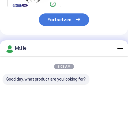
Fortsetzen
Empfohlene Produkte
Mr.He
3:03 AM
Good day, what product are you looking for?
Duplexlichtwellenleiter
Stiefel-verkabelt
Faser-Flecken
in mehreren
gepanzerter Faser-
im Freien, Fas
Betriebsarten 50/125
Optikzopf Nokias
Optikflecken-
FTTA-Wasser-
NSN Duplex OM3
Ericssons RRU
Beweis-Nokias NSN
OM4 OM5 Sc LC
gepanzertes
Bestpreis
Bestpreis
Bestprei
62.5/125 CPRI
MPO E2000