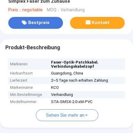
Simplex Faser zum Zuhause
Preis：negotiable
MOQ：Verhandlung
Bestpreis
Kontakt
Produkt-Beschreibung
,
Faser-Optik-Patchkabel
Markieren
Verbindungskabelzopf
Herkunftsort
Guangdong, China
Lieferzeit
2~5 Tage nach erhalten Zahlung
Markenname
KCO
Min Bestellmenge
Verhandlung
Modellnummer
STA-SMSX-2.0-xM-PVC
Sehen Sie mehr an